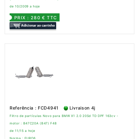
de 10/2009 a hoje
PRIX : 280 € TTC
Referência : FCD4941
Livraison 4j
Filtro de partículas Novo para BMW X1 2.0 20Sd TD DPF 163cv -
motor : B47C20A (B47) F48
de 11/15 a hoje
Norma : EURO6