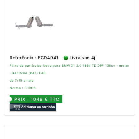
Referência : FCD4941
Livraison 4j
Filtro de partículas Novo para BMW X1 2.0 18Sd TD DPF 136cv - motor
: B47C20A (B47) F48
de 7/15 a hoje
Norma : EURO6
PRIX : 1049 € TTC