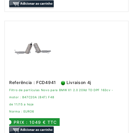
Referência : FCD4941
Livraison 4j
Filtro de partículas Novo para BMW X1 2.0 20Xd TD DPF 163cv -
motor : B47C20A (B47) F48
de 11/15 a hoje
Norma : EURO6
PRIX : 1049 € TTC