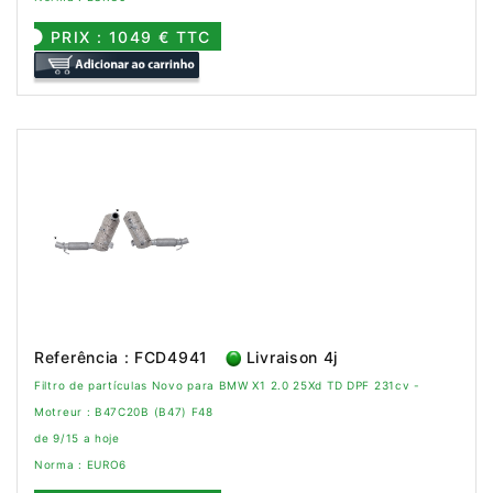
PRIX : 1049 € TTC
Referência : FCD4941
Livraison 4j
Filtro de partículas Novo para BMW X1 2.0 25Xd TD DPF 231cv -
Motreur : B47C20B (B47) F48
de 9/15 a hoje
Norma : EURO6