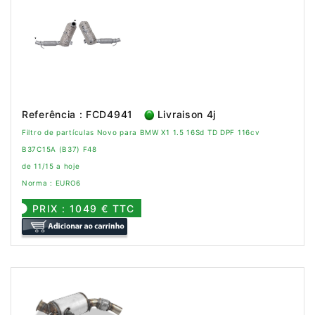
Referência : FCD4941
Livraison 4j
Filtro de partículas Novo para BMW X1 1.5 16Sd TD DPF 116cv
B37C15A (B37) F48
de 11/15 a hoje
Norma : EURO6
PRIX : 1049 € TTC