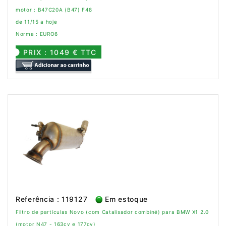
motor : B47C20A (B47) F48
de 11/15 a hoje
Norma : EURO6
PRIX : 1049 € TTC
Referência : 119127
Em estoque
Filtro de partículas Novo (com Catalisador combiné) para BMW X1 2.0
(motor N47 - 163cv e 177cv)