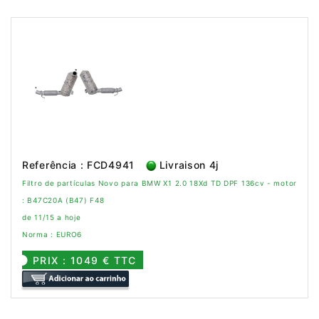
Referência : FCD4941
Livraison 4j
Filtro de partículas Novo para BMW X1 2.0 18Xd TD DPF 136cv - motor
: B47C20A (B47) F48
de 11/15 a hoje
Norma : EURO6
PRIX : 1049 € TTC