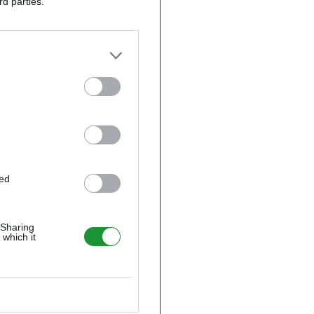
rd parties.
ted
 Sharing
 which it