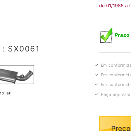
de 01/1985 a 
Prazo 
: SX0061
Em conformid
Em conformida
Em conformida
pliar
Peça equivalen
Preço 