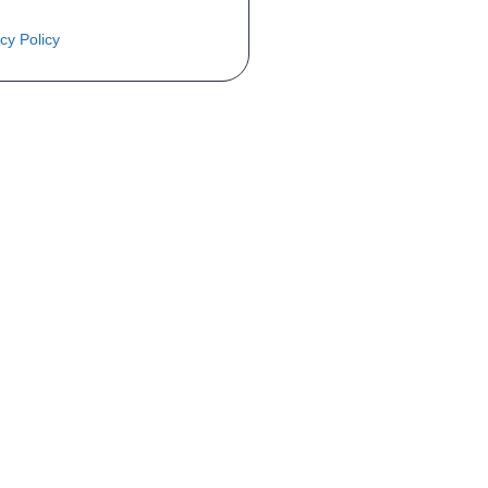
cy Policy
PEDIDO
Minha conta
Entregas
Devoluções