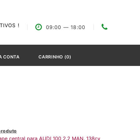
IVOS !
09:00
— 18:00
A CONTA
CARRINHO (0)
produto
ape central para AUDI 100 2.2 MAN. 138cv