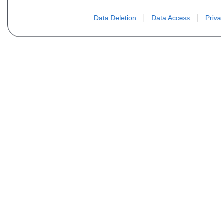
Data Deletion
Data Access
Priva
MAIS INFORMAÇÕES
"Quem somos nós ?
Perguntas frequentes
Listagem de peças
Contato