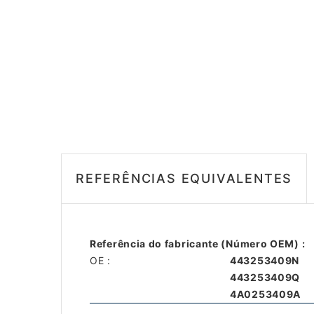
REFERÊNCIAS EQUIVALENTES
Referência do fabricante (Número OEM) :
OE :
443253409N
443253409Q
4A0253409A