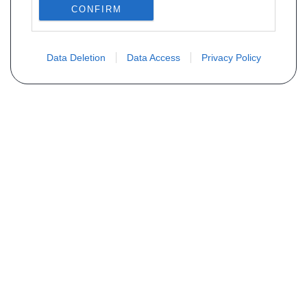
CONFIRM
Data Deletion
Data Access
Privacy Policy
MAIS INFORMAÇÕES
"Quem somos nós ?
Perguntas frequentes
Listagem de peças
Contato