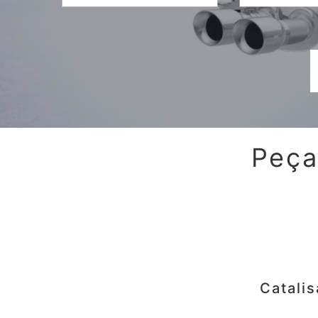
Peça
Catali