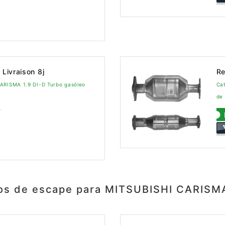
Livraison 8j
Re
CARISMA 1.9 DI-D Turbo gasóleo
Ca
de
4
os de escape para MITSUBISHI CARISMA