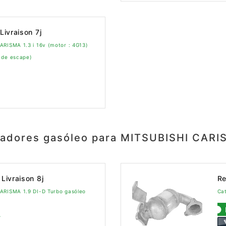
Livraison 7j
ARISMA 1.3 i 16v (motor : 4G13)
 de escape)
sadores gasóleo para MITSUBISHI CARI
Livraison 8j
Re
CARISMA 1.9 DI-D Turbo gasóleo
Cat
4