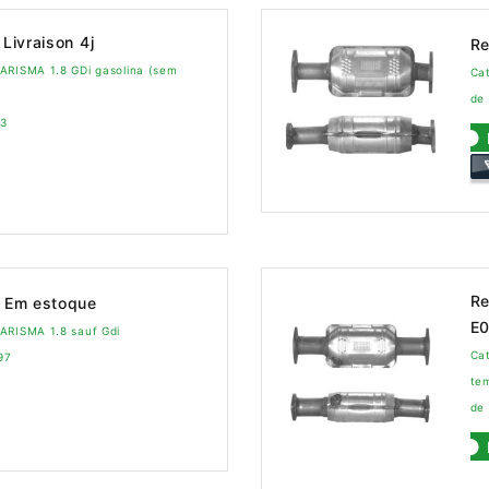
Livraison 4j
Re
ARISMA 1.8 GDi gasolina (sem
Ca
de
03
Re
Em estoque
E
ARISMA 1.8 sauf Gdi
Ca
97
te
de