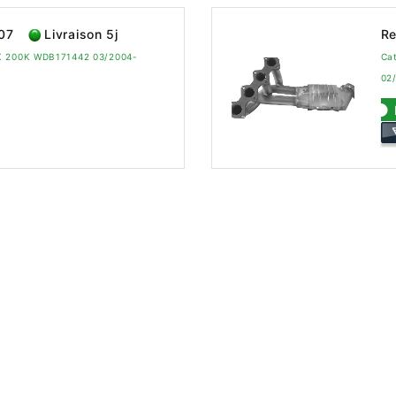
07
Livraison 5j
Re
LK 200K WDB171442 03/2004-
Ca
02