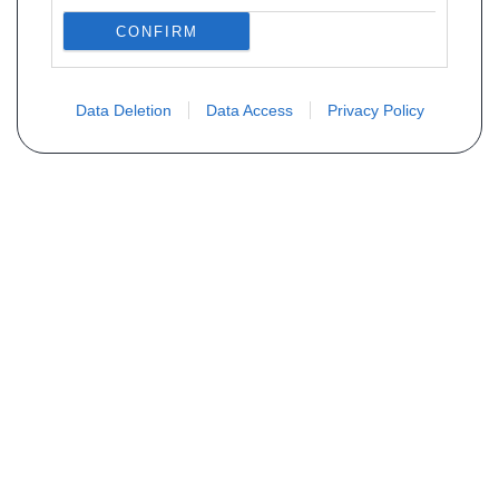
CONFIRM
Data Deletion
Data Access
Privacy Policy
MAIS INFORMAÇÕES
"Quem somos nós ?
Perguntas frequentes
Listagem de peças
Contato