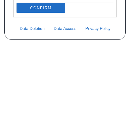
CONFIRM
Data Deletion
Data Access
Privacy Policy
Não encontra sua peça? Solicite o
preço através do formulário abaixo
Seu nome
Email