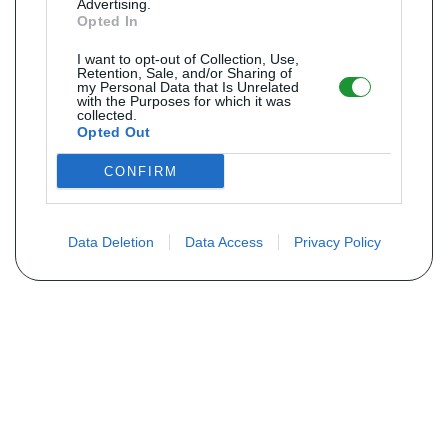
Advertising.
Opted In
I want to opt-out of Collection, Use,
Retention, Sale, and/or Sharing of
my Personal Data that Is Unrelated
with the Purposes for which it was
collected.
Opted Out
CONFIRM
Data Deletion
Data Access
Privacy Policy
Não encontra sua peça? Solicite o
preço através do formulário abaixo