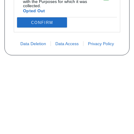
with the Purposes for which it was
collected.
Opted Out
CONFIRM
Data Deletion
Data Access
Privacy Policy
MAIS INFORMAÇÕES
"Quem somos nós ?
Perguntas frequentes