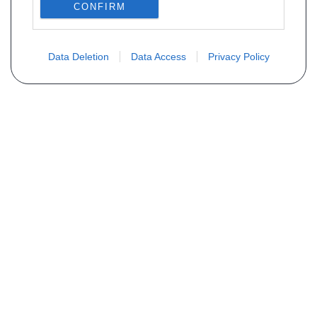
CONFIRM
Data Deletion
Data Access
Privacy Policy
Não encontra sua peça? Solicite o
preço através do formulário abaixo
Seu nome
Email