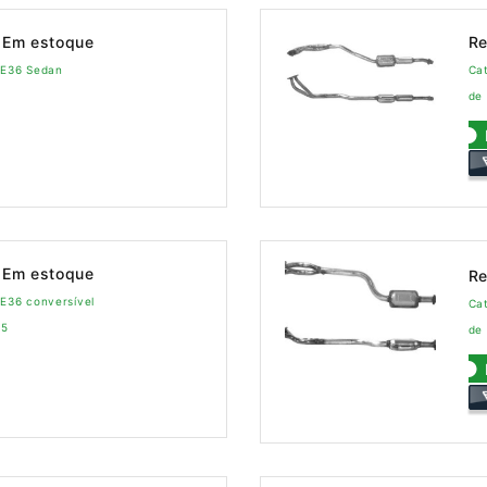
Em estoque
Re
 E36 Sedan
Cat
de
Em estoque
Re
 E36 conversível
Cat
95
de 