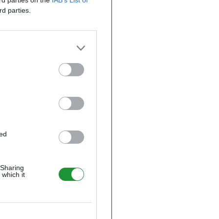
ird parties on the
IAB’s List of
rd parties.
ted
 Sharing
 which it