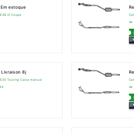
Em estoque
Re
 E36 iS Coupe
Ca
de 
Livraison 8j
Re
 E30 Touring Caixa manual
Cat
994
de 