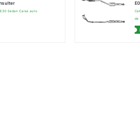
nsulter
E
 E30 Sedan Caixa auto
Cat
de 