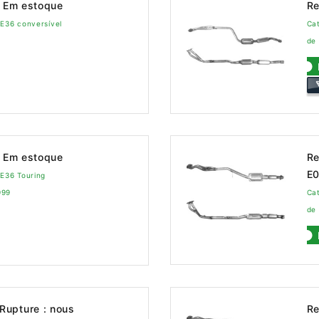
Em estoque
Re
 E36 conversível
Cat
de
Em estoque
Re
E
 E36 Touring
999
Cat
de 
Rupture : nous
Re