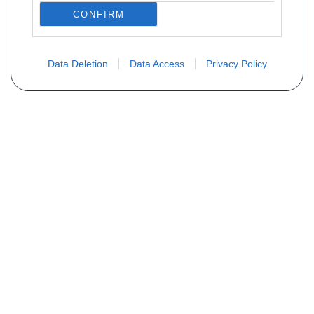
CONFIRM
Data Deletion
Data Access
Privacy Policy
Não encontra sua peça? Solicite o
preço através do formulário abaixo
Seu nome
Email