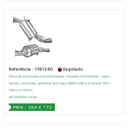
Referência : 119124O
Esgotado
Filtro de partículas com Catalisador combiné (OCCASION - peça
testée, contrôlée, garantie 1an) para BMW 118D 2.0 (motor N47 -
122cv e 143cv)
de 04/2004 a hoje
PRIX : 269 € TTC