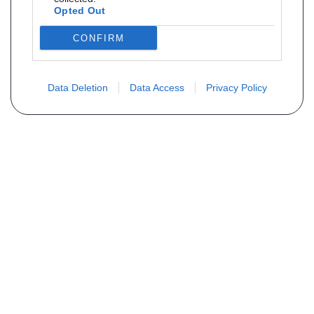
Opted Out
CONFIRM
Data Deletion
Data Access
Privacy Policy
Não encontra sua peça? Solicite o
preço através do formulário abaixo
Seu nome
Email