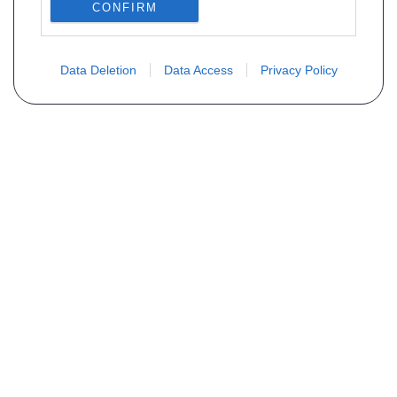
CONFIRM
Data Deletion
Data Access
Privacy Policy
Não encontra sua peça? Solicite o
preço através do formulário abaixo
Seu nome
Email