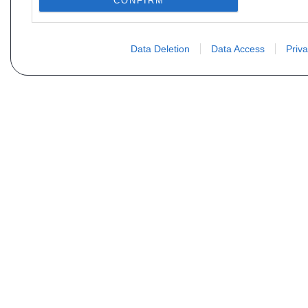
CONFIRM
Data Deletion
Data Access
Priva
Não encontra sua peça? Solic
Seu nome
Email
Motorização
Data d
Mensagem (não se esqueça de indicar o tipo de 