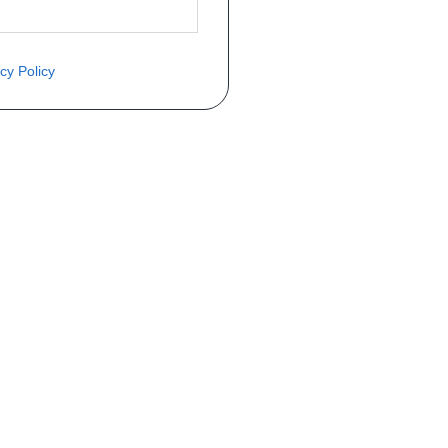
cy Policy
ite o preço através do formulário a
Telefone
a 1ª matrícula
Matrícula
peça que você procura!)