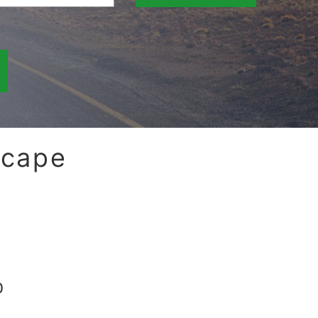
scape
0