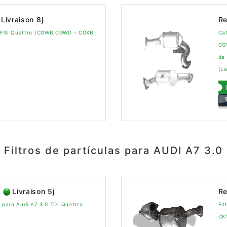
Livraison 8j
Re
 TFSI Quattro (CGWB,CGWD - CGXB
Cat
CG
de 
(La
Filtros de partículas para AUDI A7 3.0
Livraison 5j
Re
o para Audi A7 3.0 TDI Quattro
Fil
CK