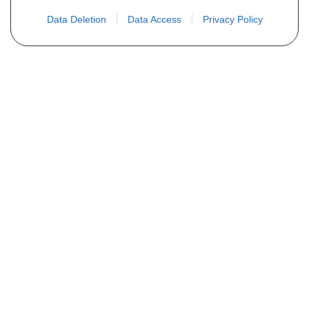
Data Deletion
Data Access
Privacy Policy
Não encontra sua peça? Solicite o
preço através do formulário abaixo
Seu nome
Email
Telefone