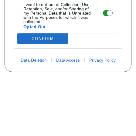
I want to opt-out of Collection, Use,
Retention, Sale, and/or Sharing of
my Personal Data that Is Unrelated
with the Purposes for which it was
collected.
Opted Out
CONFIRM
Data Deletion
Data Access
Privacy Policy
Não encontra sua peça? Solicite o
preço através do formulário abaixo
Seu nome