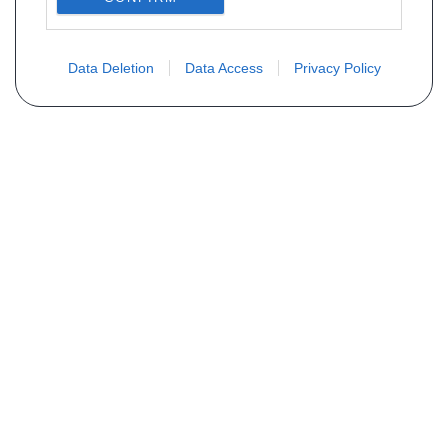
Data Deletion
Data Access
Privacy Policy
Não encontra sua peça? Solicite o
preço através do formulário abaixo
Seu nome
Email
Telefone