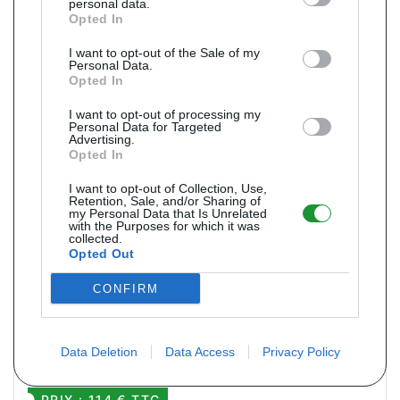
personal data.
Opted In
Referência : SX1956
Livraison 8j
Panela de escape traseira para AUDI A3 1.6 1.6 BFQ AVU 102cv
I want to opt-out of the Sale of my
Personal Data.
de 09/1996 a 06/2003
Opted In
PRIX : 82 € TTC
I want to opt-out of processing my
Personal Data for Targeted
Advertising.
Opted In
I want to opt-out of Collection, Use,
Pack panela de escape para AUDI A3
Retention, Sale, and/or Sharing of
1.6
my Personal Data that Is Unrelated
with the Purposes for which it was
collected.
Opted Out
CONFIRM
Referência : SX5392
Livraison 8j
Pack Panela de escape para AUDI A3 1.6 1.6 AKL AEH APF 101cv de
Data Deletion
Data Access
Privacy Policy
09/1996 a 06/2003
PRIX : 114 € TTC