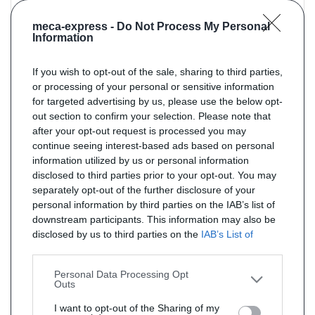
Panela de escape traseira para AUDI A3 1.6 1.6 AKL AEH APF 101cv
meca-express -
Do Not Process My Personal
de 09/1996 a 06/2003
Information
PRIX : 82 € TTC
If you wish to opt-out of the sale, sharing to third parties,
or processing of your personal or sensitive information
for targeted advertising by us, please use the below opt-
out section to confirm your selection. Please note that
after your opt-out request is processed you may
continue seeing interest-based ads based on personal
information utilized by us or personal information
Referência : SX1955
Livraison 8j
disclosed to third parties prior to your opt-out. You may
Panela de escape central para AUDI A3 1.6 1.6 BFQ AVU 102cv
separately opt-out of the further disclosure of your
de 09/1996 a 06/2003
personal information by third parties on the IAB’s list of
downstream participants. This information may also be
PRIX : 62 € TTC
disclosed by us to third parties on the
IAB’s List of
Downstream Participants
that may further disclose it to
other third parties.
Personal Data Processing Opt
Outs
I want to opt-out of the Sharing of my