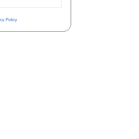
cy Policy
ite o preço através do formulário a
Telefone
a 1ª matrícula
Matrícula
peça que você procura!)