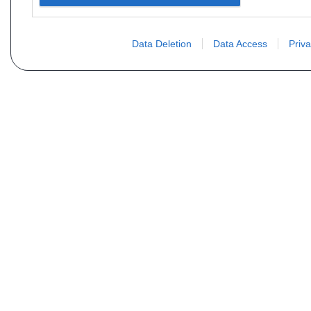
Data Deletion
Data Access
Priva
Não encontra sua peça? Solic
Seu nome
Email
Motorização
Data d
Mensagem (não se esqueça de indicar o tipo de 