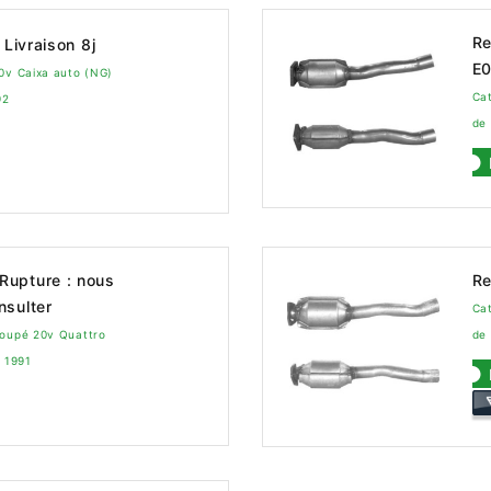
Re
Livraison 8j
E
10v Caixa auto (NG)
Cat
92
de
Rupture : nous
Re
nsulter
Cat
coupé 20v Quattro
de
 1991