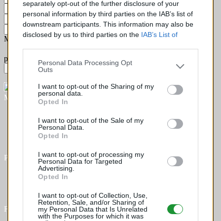
separately opt-out of the further disclosure of your
Data da 1ª matrícula
personal information by third parties on the IAB’s list of
Matrícula
downstream participants. This information may also be
Número do chassi
disclosed by us to third parties on the
IAB’s List of
Mensagem (não se esqueça de indicar o tipo de peça que você
Downstream Participants
that may further disclose it to
other third parties.
procura!)
Personal Data Processing Opt
Enviar sua solicitação
Outs
I want to opt-out of the Sharing of my
personal data.
Mais informações
Opted In
"Quem somos nós ?
I want to opt-out of the Sale of my
Perguntas frequentes
Personal Data.
Listagem de peças
Opted In
Contato
I want to opt-out of processing my
Pedido
Personal Data for Targeted
Advertising.
Minha conta
Opted In
Entregas
Devoluções
I want to opt-out of Collection, Use,
Retention, Sale, and/or Sharing of
Formas de pagamento
my Personal Data that Is Unrelated
with the Purposes for which it was