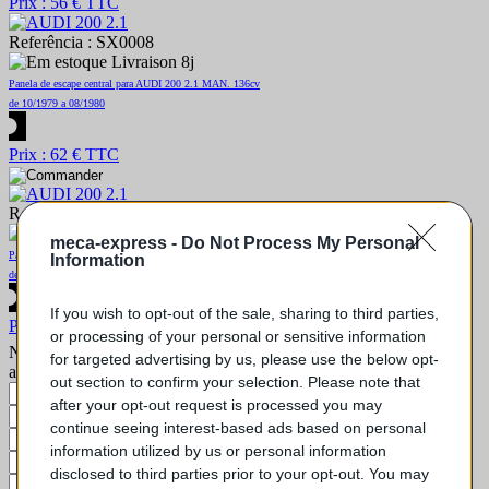
Prix : 56 € TTC
Referência : SX0008
Livraison 8j
Panela de escape central para AUDI 200 2.1 MAN. 136cv
de 10/1979 a 08/1980
Prix : 62 € TTC
Referência : SX0007
Esgotado
meca-express -
Do Not Process My Personal
Panela de escape traseira para AUDI 200 2.1 MAN. 136cv
Information
de 10/1979 a 08/1980
If you wish to opt-out of the sale, sharing to third parties,
Prix : 59 € TTC
or processing of your personal or sensitive information
Não encontra sua peça? Solicite o preço através do formulário
for targeted advertising by us, please use the below opt-
abaixo
out section to confirm your selection. Please note that
Seu nome
after your opt-out request is processed you may
Email
continue seeing interest-based ads based on personal
Telefone
information utilized by us or personal information
Marca e modelo do veículo
disclosed to third parties prior to your opt-out. You may
Motorização