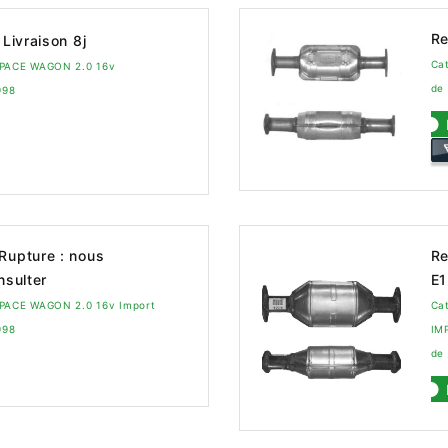
Re
Livraison 8j
Ca
 SPACE WAGON 2.0 16v
de
998
Rupture : nous
Re
nsulter
E
SPACE WAGON 2.0 16v Import
Ca
998
IM
de 