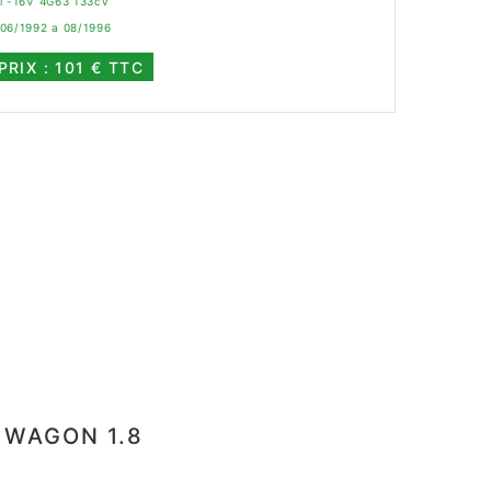
0i -16V 4G63 133cv
 06/1992 a 08/1996
PRIX : 101 € TTC
E WAGON 1.8