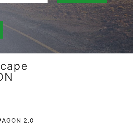
scape
ON
 WAGON 2.0