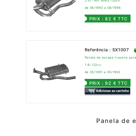
2.0i -16V 4G63 133cv
de 06/1992 a 08/1996
PRIX : 82 € TTC
Referência : SX1007
Panela de escape traseira pa
1.8i 122cv
de 05/1991 a 05/1992
PRIX : 92 € TTC
Panela de 