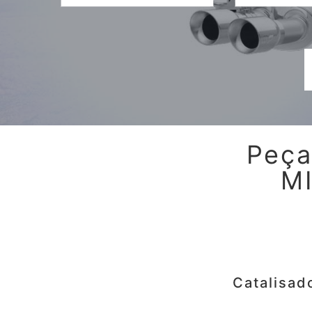
Peça
M
Catalisad