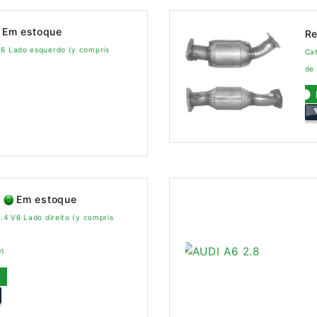
Em estoque
Re
V6 Lado esquerdo (y compris
Cat
de
Em estoque
.4 V6 Lado direito (y compris
01
C