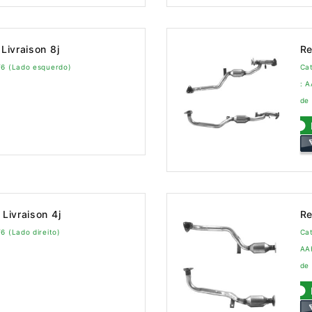
Livraison 8j
Re
V6 (Lado esquerdo)
Ca
: 
de 
Livraison 4j
Re
6 (Lado direito)
Cat
AA
de 