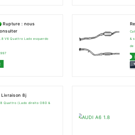
Rupture : nous
Re
onsulter
Ca
2.8 V6 Quattro Lado esquerdo
& 
de
1997
C
Livraison 8j
V8 Quattro (Lado direito OBD &