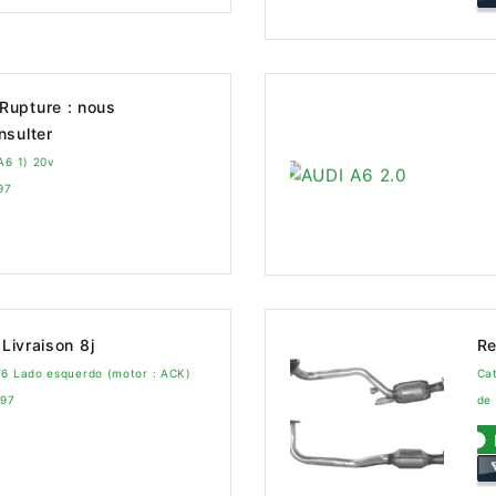
Rupture : nous
nsulter
A6 1) 20v
97
Livraison 8j
Re
V6 Lado esquerdo (motor : ACK)
Cat
997
de