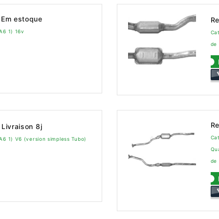
Em estoque
Re
A6 1) 16v
Cat
de
Re
Livraison 8j
Cat
A6 1) V6 (version simpless Tubo)
Qu
de