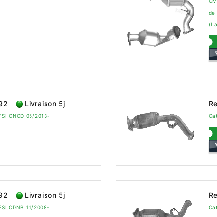
CM
de
(L
592
Livraison 5j
Re
TFSI CNCD 05/2013-
Cat
592
Livraison 5j
Re
TFSI CDNB 11/2008-
Cat