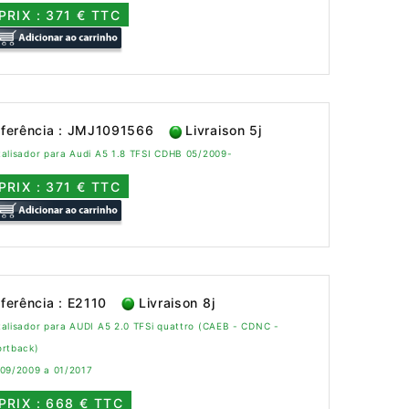
PRIX : 371 € TTC
ferência : JMJ1091566
Livraison 5j
alisador para Audi A5 1.8 TFSI CDHB 05/2009-
PRIX : 371 € TTC
ferência : E2110
Livraison 8j
alisador para AUDI A5 2.0 TFSi quattro (CAEB - CDNC -
ortback)
 09/2009 a 01/2017
PRIX : 668 € TTC