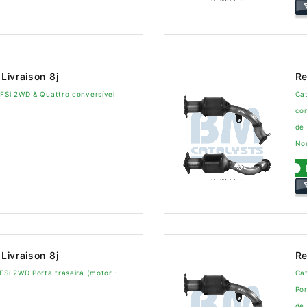
Livraison 8j
Re
TFSi 2WD & Quattro conversível
Cat
con
de
No
Livraison 8j
Re
FSi 2WD Porta traseira (motor :
Cat
Por
de