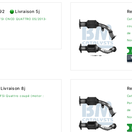
592
Livraison 5j
Re
 TFSI CNCD QUATTRO 05/2013-
Cat
co
de
No
Livraison 8j
Re
TFSi Quattro coupé (motor :
Cat
Por
de
No