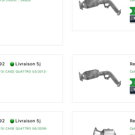
TFSi (motor : CABD)
Ca
592
Livraison 5j
Re
 TFSI CAED QUATTRO 03/2012-
Ca
592
Livraison 5j
Re
 TFSI CAEB QUATTRO 06/2008-
Ca