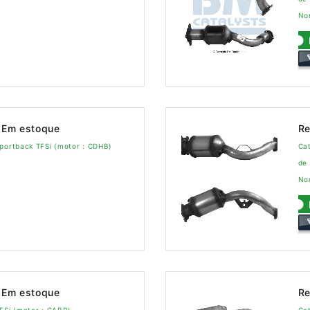
No
Em estoque
Re
Sportback TFSi (motor : CDHB)
Cat
de
No
Em estoque
Re