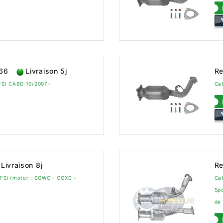
566
Livraison 5j
Re
TFSI CABD 10/2007-
Cat
Livraison 8j
Re
TFSi (motor : CGWC - CGXC -
Cat
Sp
de